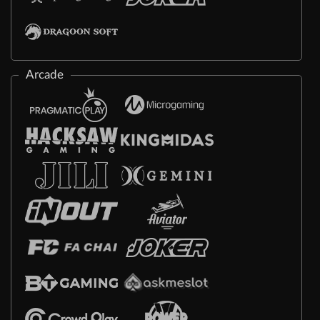
Arcade