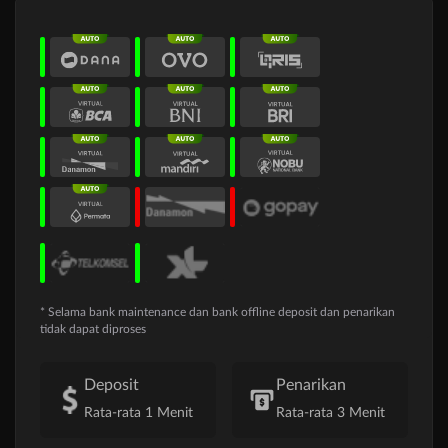
* Selama bank maintenance dan bank offline deposit dan penarikan
tidak dapat diproses
Deposit
Penarikan
Rata-rata 1 Menit
Rata-rata 3 Menit