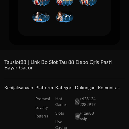
i
i
i
i
i
Tauslot88 | Link Bo Slot Tau 88 Depo Qris Pasti
Bayar Gacor
Kebijaksanaan
Platform
Kategori
Dukungan
Komunitas
Promosi
Hot
+628124
Games
2282917
Loyalty
Slots
@tau88
Referral
vvip
Live
Casino