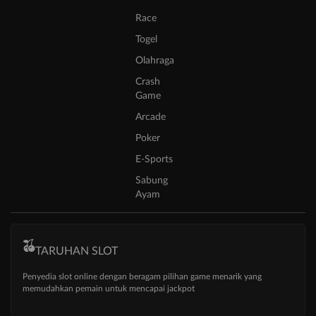
Race
Togel
Olahraga
Crash
Game
Arcade
Poker
E-Sports
Sabung
Ayam
TARUHAN SLOT
Penyedia slot online dengan beragam pilihan game menarik yang
memudahkan pemain untuk mencapai jackpot