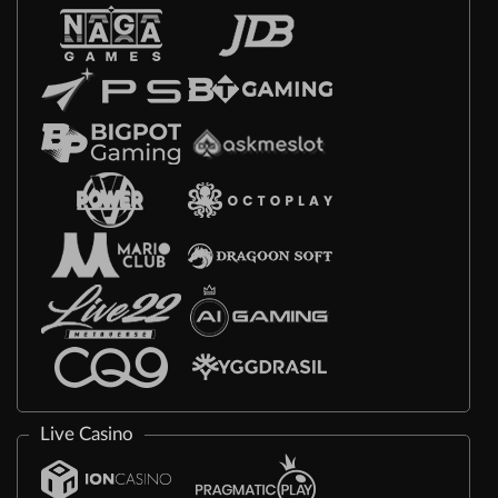
Live Casino