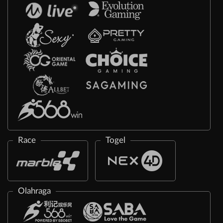
Race
Togel
Olahraga