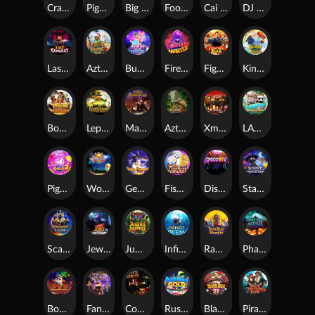
Crazy Bounty
Piggy Bank Gold
Big Net Bass
Football Fever
Cai Shen Fortune
DJ Fever
Last Samurai
Aztec: Bonus Hunt 2 Xmas
Bunny to the Moon
Firefly Hunter
Fighting Bull
Kingyo Riches
Book of Safari
Leprechaun’s Fortune
Mace of Hercules
Aztec: Bonus Hunt 2
Xmas Gift Delight
LABUBU: Fall In Wild
Piggy Bank Gold 2
World Cup Final
Genie Mystery
Fish Prawn Crab Bonanza
Disco 777
Starry Adventure
Scale of Heaven: Anubis
Jewel Mastermind
Jumanji Bonanza
Infinity Ocean
Ramakien Blessing
Phantom Multiplier
Boom of Prosperity
Fantastic Beast
Cookie Hunter
Rush Hour Gold
BlackJack21
Pirate Treasure Hunt