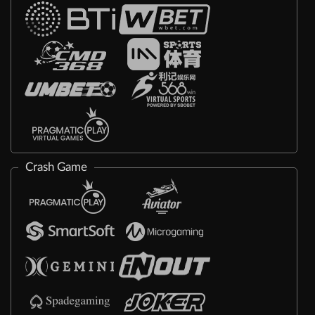
Crash Game