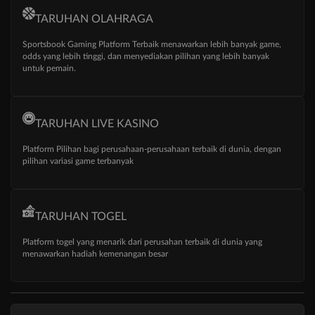
TARUHAN OLAHRAGA
Sportsbook Gaming Platform Terbaik menawarkan lebih banyak game,
odds yang lebih tinggi, dan menyediakan pilihan yang lebih banyak
untuk pemain.
TARUHAN LIVE KASINO
Platform Pilihan bagi perusahaan-perusahaan terbaik di dunia, dengan
pilihan variasi game terbanyak
TARUHAN TOGEL
Platform togel yang menarik dari perusahan terbaik di dunia yang
menawarkan hadiah kemenangan besar