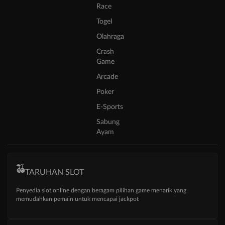
Race
Togel
Olahraga
Crash
Game
Arcade
Poker
E-Sports
Sabung
Ayam
TARUHAN SLOT
Penyedia slot online dengan beragam pilihan game menarik yang
memudahkan pemain untuk mencapai jackpot