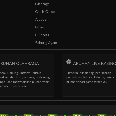
Olahraga
Crash Game
Arcade
Poker
E-Sports
Sabung Ayam
ARUHAN OLAHRAGA
TARUHAN LIVE KASIN
book Gaming Platform Terbaik
Platform Pilihan bagi perusahaan-
rkan lebih banyak game, odds yang
perusahaan terbaik di dunia, dengan
tinggi, dan menyediakan pilihan yang
pilihan variasi game terbanyak
banyak untuk pemain.