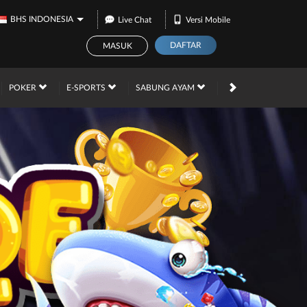
BHS INDONESIA
Live Chat
Versi Mobile
DAFTAR
MASUK
PROMOSI
POKER
E-SPORTS
SABUNG AYAM