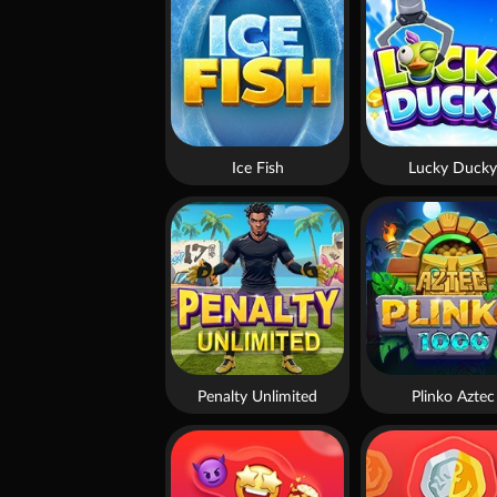
Ice Fish
Lucky Ducky
Penalty Unlimited
Plinko Aztec