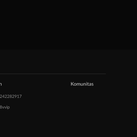
n
Komunitas
242282917
8vvip