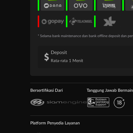
* Selama bank maintenance dan bank offline deposit dan pen
Deposit
Rata-rata 1 Menit
Bersertifikasi Dari
Tanggung Jawab Bermain
Platform Penyedia Layanan