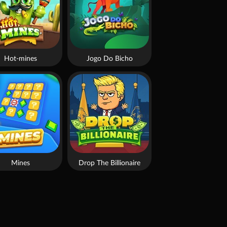
Hot-mines
Jogo Do Bicho
Mines
Drop The Billionaire