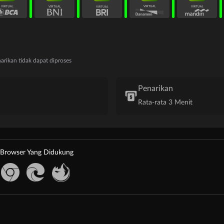
arikan tidak dapat diproses
Penarikan
Rata-rata 3 Menit
Browser Yang Didukung