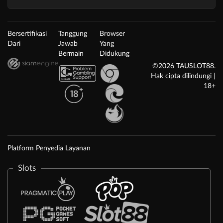
Bersertifikasi
Tanggung
Browser
Dari
Jawab
Yang
Bermain
Didukung
©2026 TAUSLOT88.
Hak cipta dilindungi |
18+
Platform Penyedia Layanan
Slots