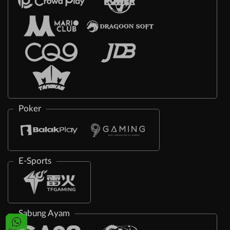
Poker
E-Sports
Sabung Ayam