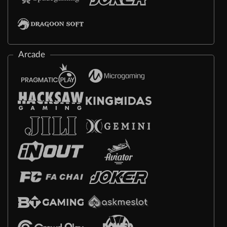
Arcade