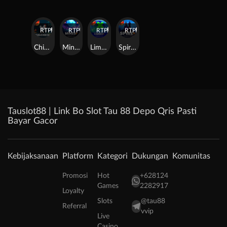
RTP
94%
RTP
88%
RTP
94%
RTP
88%
Chicken+
Mines+
Limbo+
Spire+
Tauslot88 | Link Bo Slot Tau 88 Depo Qris Pasti
Bayar Gacor
Kebijaksanaan
Platform
Kategori
Dukungan
Komunitas
Promosi
Hot
+628124
Games
2282917
Loyalty
Slots
@tau88
Referral
vvip
Live
Casino