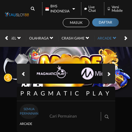
BHS
Live
Versi
Chat
Mobile
INDONESIA
DAFTAR
MASUK
TOGEL
OLAHRAGA
CRASH GAME
ARCADE
PO
PRAGMATIC PLAY
SEMUA
PERMAINAN
ARCADE