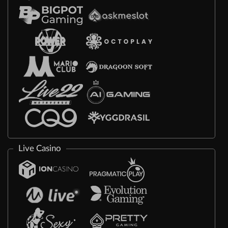
Live Casino