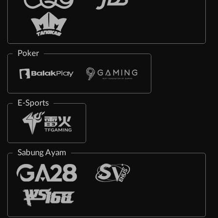
Poker
E-Sports
Sabung Ayam