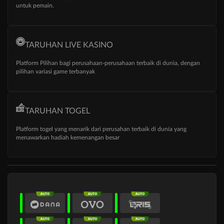
untuk pemain.
TARUHAN LIVE KASINO
Platform Pilihan bagi perusahaan-perusahaan terbaik di dunia, dengan
pilihan variasi game terbanyak
TARUHAN TOGEL
Platform togel yang menarik dari perusahan terbaik di dunia yang
menawarkan hadiah kemenangan besar