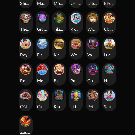
Shiba Mogul
Mafia Ways II : Metro Haven Heist
Moe Moe Cute
Centillion Gods
Lab 19 Mania
Blessing of the Tiger
The King Joker
Grand Shine
Tiki Paradise
Rich Rich Water
Wrath of Egypt
Clash of War
Royal Thai Dessert
Fishing's Paradise
Kingdom Z
Wonder Cuisine
Vampire Hunter
Lucky NangKwak
Roma Plus
Mermaid's Market
Blessing of the Ox
Punk Star
Ghost House
Hungry Krahung
ONE Boxing
Cupid's Garden
Kraken Treasure
Little Monster
Pet Ranger
Squid Toon
Zushi Prime