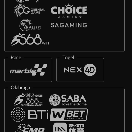
Race
Togel
Olahraga