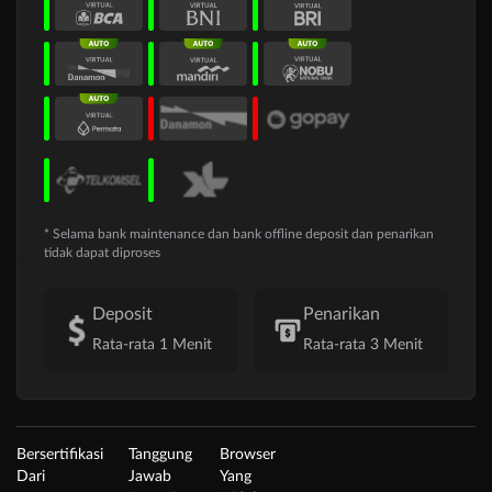
* Selama bank maintenance dan bank offline deposit dan penarikan
tidak dapat diproses
Deposit
Penarikan
Rata-rata 1 Menit
Rata-rata 3 Menit
Bersertifikasi
Tanggung
Browser
Dari
Jawab
Yang