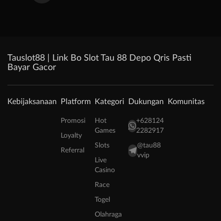
Tauslot88 | Link Bo Slot Tau 88 Depo Qris Pasti
Bayar Gacor
Kebijaksanaan
Platform
Kategori
Dukungan
Komunitas
Promosi
Hot
+628124
Games
2282917
Loyalty
Slots
@tau88
Referral
vvip
Live
Casino
Race
Togel
Olahraga