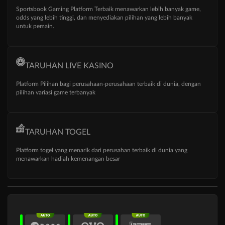
Sportsbook Gaming Platform Terbaik menawarkan lebih banyak game,
odds yang lebih tinggi, dan menyediakan pilihan yang lebih banyak
untuk pemain.
TARUHAN LIVE KASINO
Platform Pilihan bagi perusahaan-perusahaan terbaik di dunia, dengan
pilihan variasi game terbanyak
TARUHAN TOGEL
Platform togel yang menarik dari perusahan terbaik di dunia yang
menawarkan hadiah kemenangan besar