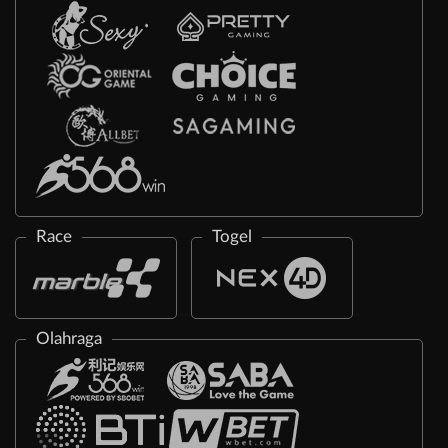
Race
Togel
Olahraga