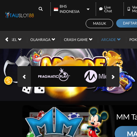
BHS
Live
Ver
Chat
Mo
INDONESIA
DAFTAR
MASUK
TOGEL
OLAHRAGA
CRASH GAME
ARCADE
PO
MM Ta
MA