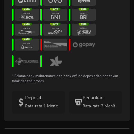
* Selama bank maintenance dan bank offline deposit dan penarikan
tidak dapat diproses
Deposit
Penarikan
Rata-rata 1 Menit
Rata-rata 3 Menit