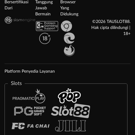
Bersertifikasi
Tanggung
Browser
Dari
Jawab
Yang
Bermain
Didukung
©2026 TAUSLOT88.
Hak cipta dilindungi |
18+
Platform Penyedia Layanan
Slots